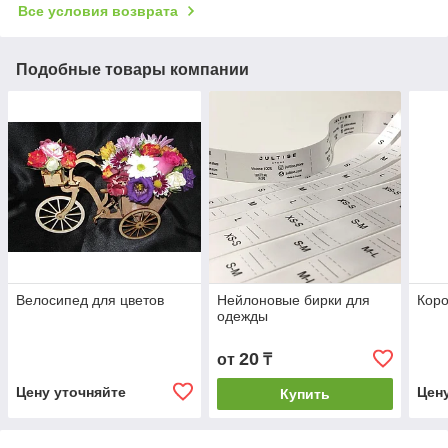
Все условия возврата
Подобные товары компании
Велосипед для цветов
Нейлоновые бирки для
Коро
одежды
20
от
₸
Цену уточняйте
Цен
Купить