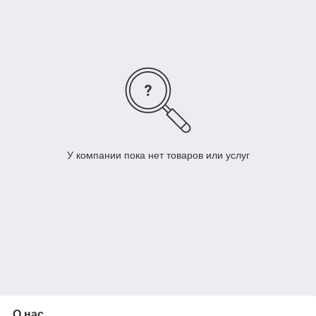
Есть возможность программного управления затла.
Оператор задает программу и в соответствии с ней
происходит перемещение затла. Точность реза до 0,01 мм.
Электрические гильотины имеют электромеханический
привод реза. Есть возможность оснащения «воздушным»
столом, для удобства работы с бумагой. Для безопасности
операторов на всех ручных гильотинах используют принцип
занятости обеих рук. Некоторые гильотины имеют защитный
экран либо оснащаются инфракрасным барьером.
У компании пока нет товаров или услуг
О нас