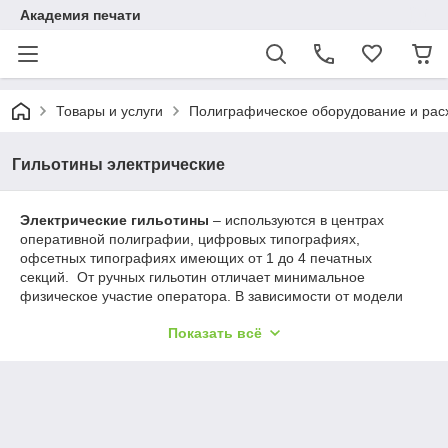
Академия печати
Товары и услуги
Полиграфическое оборудование и ра
Гильотины электрические
Электрические гильотины
– используются в центрах
оперативной полиграфии, цифровых типографиях,
офсетных типографиях имеющих от 1 до 4 печатных
секций. От ручных гильотин отличает минимальное
физическое участие оператора. В зависимости от модели
гильотин электрических длина реза - 435 – 720 мм. Прижим
Показать всё
бумаги у самых простых гильотин ручной, у более дорогих
моделей электромеханический. Модели электрических
гильотин с электромеханическим прижимом справляются со
стопой до 110 мм. Более дешёвые модели электрических
гильотин имеют ручное управление задним упором (затлом).
У более дорогих моделей электрическое управление затлом.